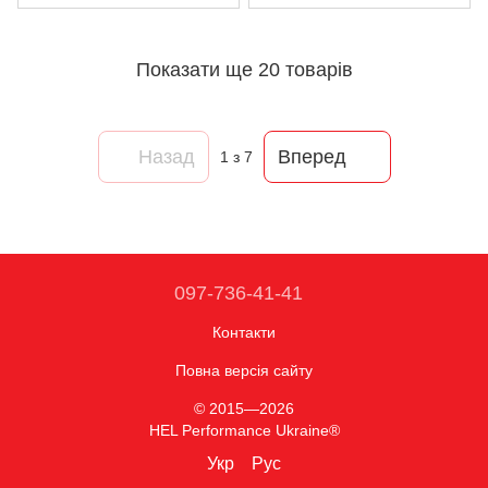
Показати ще 20 товарів
Назад
Вперед
1
з 7
097-736-41-41
Контакти
Повна версія сайту
© 2015—2026
HEL Performance Ukraine®
Укр
Рус