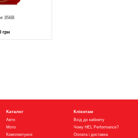
he 356B
0 грн
Каталог
Клієнтам
Авто
Вхід до кабінету
Мото
Чому HEL Performance?
Комплектуючі
Оплата і доставка