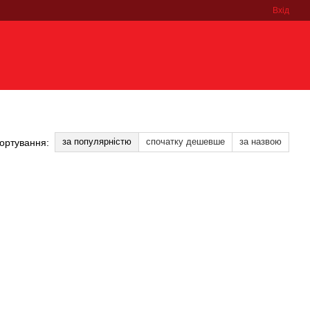
Вхід
за популярністю
спочатку дешевше
за назвою
ортування: