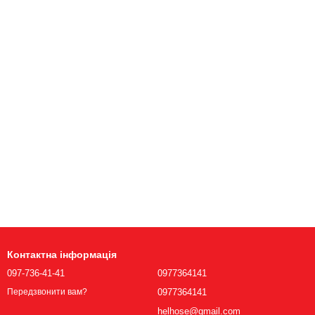
Контактна інформація
097-736-41-41
0977364141
0977364141
Передзвонити вам?
helhose@gmail.com