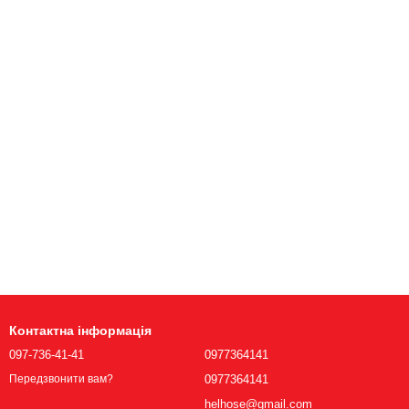
Контактна інформація
097-736-41-41
0977364141
0977364141
Передзвонити вам?
helhose@gmail.com