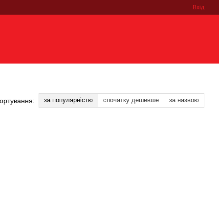
Вхід
за популярністю
спочатку дешевше
за назвою
ортування: