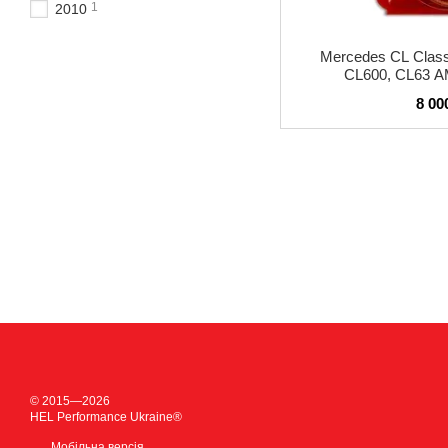
1
2010
Mercedes CL Class
CL600, CL63 A
8 00
© 2015—2026
HEL Performance Ukraine®
Мобільна версія