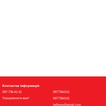
Контактна інформація
097-736-41-41
0977364141
0977364141
Передзвонити вам?
helhose@gmail.com