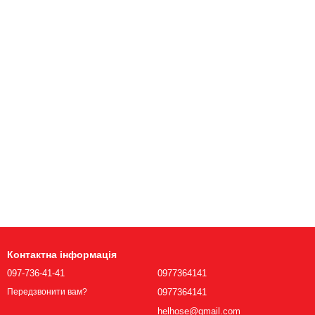
Контактна інформація
097-736-41-41
0977364141
0977364141
Передзвонити вам?
helhose@gmail.com