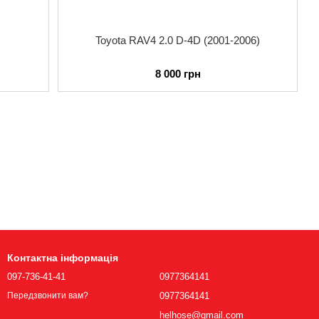
Toyota RAV4 2.0 D-4D (2001-2006)
8 000 грн
Контактна інформація
097-736-41-41
0977364141
0977364141
Передзвонити вам?
helhose@gmail.com