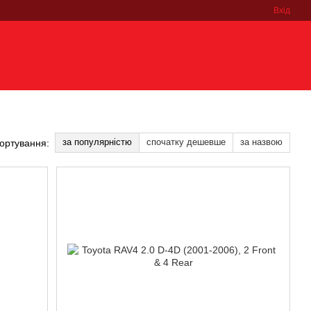
Вхід
за популярністю
спочатку дешевше
за назвою
ортування: