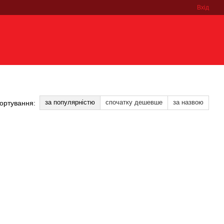
Вхід
за популярністю
спочатку дешевше
за назвою
ортування: