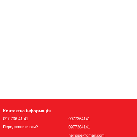
Контактна інформація
097-736-41-41
0977364141
0977364141
Передзвонити вам?
helhose@gmail.com