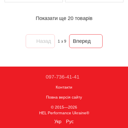
Показати ще 20 товарів
Назад
Вперед
1
з 9
097-736-41-41
Контакти
Повна версія сайту
© 2015—2026
HEL Performance Ukraine®
Укр
Рус