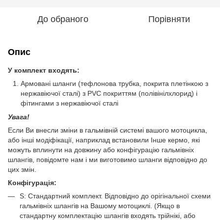
До обраного
Порівняти
Опис
У комплект входять:
Армовані шланги (тефлонова трубка, покрита плетінкою з
нержавіючої сталі) з PVC покриттям (полівінілхлорид) і
фітингами з нержавіючої сталі
Увага!
Если Ви внесли зміни в гальмівній системі вашого мотоцикла,
або інші модіфікації, наприклад встановили Інше кермо, які
можуть вплинути на довжину або конфігурацію гальмівніх
шлангів, повідомте нам і ми виготовимо шланги відповідно до
цих змін.
Конфігурація:
S: Стандартний комплект. Відповідно до орігінальної схеми
гальмівніх шлангів на Вашому мотоциклі. (Якщо в
стандартну комплектацію шлангів входять трійнікі, або