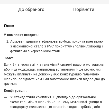
До обраного
Порівняти
Опис
У комплект входять:
Армовані шланги (тефлонова трубка, покрита плетінкою
з нержавіючої сталі) з PVC покриттям (полівінілхлорид) і
фітингами з нержавіючої сталі
Увага!
Если Ви внесли зміни в гальмівній системі вашого мотоцикла,
або інші модіфікації, наприклад встановили Інше кермо, які
можуть вплинути на довжину або конфігурацію гальмівніх
шлангів, повідомте нам і ми виготовимо шланги відповідно до
цих змін.
Конфігурація:
S: Стандартний комплект. Відповідно до орігінальної
схеми гальмівніх шлангів на Вашому мотоциклі. (Якщо в
стандартну комплектацію шлангів входять трійнікі, або