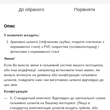
До обраного
Порівняти
Опис
У комплект входять:
Армовані шланги (тефлонова трубка, покрита плетінкою з
нержавіючої сталі) з PVC покриттям (полівінілхлорид) і
фітингами з нержавіючої сталі
Увага!
Если Ви внесли зміни в гальмівній системі вашого мотоцикла,
або інші модіфікації, наприклад встановили Інше кермо, які
можуть вплинути на довжину або конфігурацію гальмівніх
шлангів, повідомте нам і ми виготовимо шланги відповідно до
цих змін.
Конфігурація:
S: Стандартний комплект. Відповідно до орігінальної схеми
гальмівніх шлангів на Вашому мотоциклі. (Якщо в
стандартну комплектацію шлангів входять трійнікі, або