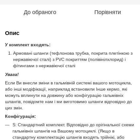
До обраного
Порівняти
Опис
У комплект входять:
Армовані шланги (тефлонова трубка, покрита плетінкою з
нержавіючої сталі) з PVC покриттям (полівінілхлорид) і
фітингами з нержавіючої сталі
Увага!
Если Ви внесли зміни в гальмівній системі вашого мотоцикла,
або інші модіфікації, наприклад встановили Інше кермо, які
можуть вплинути на довжину або конфігурацію гальмівніх
шлангів, повідомте нам і ми виготовимо шланги відповідно до
цих змін.
Конфігурація:
S: Стандартний комплект. Відповідно до орігінальної схеми
гальмівніх шлангів на Вашому мотоциклі. (Якщо в
стандартну комплектацію шлангів входять трійнікі, або