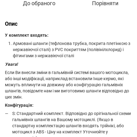
До обраного
Порівняти
Опис
У комплект входять:
Армовані шланги (тефлонова трубка, покрита плетінкою з
нержавіючої сталі) з PVC покриттям (полівінілхлорид) і
фітингами з нержавіючої сталі
Увага!
Если Ви внесли зміни в гальмівній системі вашого мотоцикла,
або інші модіфікації, наприклад встановили Інше кермо, які
можуть вплинути на довжину або конфігурацію гальмівніх
шлангів, повідомте нам і ми виготовимо шланги відповідно до
цих змін.
Конфігурація:
S: Стандартний комплект. Відповідно до орігінальної схеми
гальмівніх шлангів на Вашому мотоциклі. (Якщо в
стандартну комплектацію шлангів входять трійнікі, або
мотоцикл з ABS - Ціну на комплект Уточнюйте у