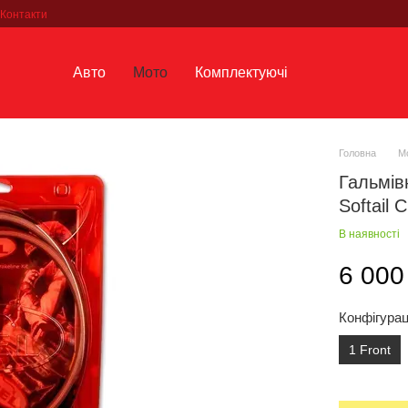
Контакти
Авто
Мото
Комплектуючі
Головна
М
Гальмів
Softail 
В наявності
6 000
Конфігурац
1 Front