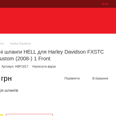
Вхід
ото
Harley Davidson
ні шланги HELL для Harley Davidson FXSTC
Custom (2008-) 1 Front
Артикул: HBF1817
Написати відгук
 грн
Порівняти
В бажання
ія шлангів