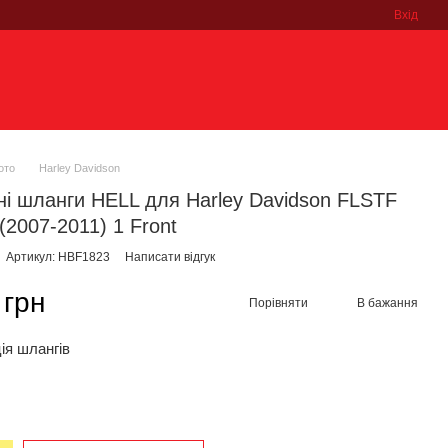
Вхід
ото
Harley Davidson
ні шланги HELL для Harley Davidson FLSTF
(2007-2011) 1 Front
Артикул: HBF1823
Написати відгук
 грн
Порівняти
В бажання
ія шлангів