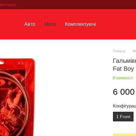
Контакти
Авто
Мото
Комплектуючі
Головна
М
Гальмів
Fat Boy 
В наявності
6 000
Конфігурац
1 Front