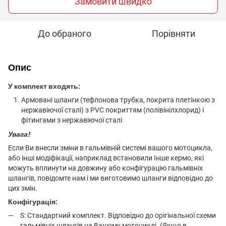
Замовити швидко
До обраного
Порівняти
Опис
У комплект входять:
Армовані шланги (тефлонова трубка, покрита плетінкою з
нержавіючої сталі) з PVC покриттям (полівінілхлорид) і
фітингами з нержавіючої сталі
Увага!
Если Ви внесли зміни в гальмівній системі вашого мотоцикла,
або інші модіфікації, наприклад встановили Інше кермо, які
можуть вплинути на довжину або конфігурацію гальмівніх
шлангів, повідомте нам і ми виготовимо шланги відповідно до
цих змін.
Конфігурація:
S: Стандартний комплект. Відповідно до орігінальної схеми
гальмівніх шлангів на Вашому мотоциклі. (Якщо в