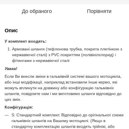
До обраного
Порівняти
Опис
У комплект входять:
Армовані шланги (тефлонова трубка, покрита плетінкою з
нержавіючої сталі) з PVC покриттям (полівінілхлорид) і
фітингами з нержавіючої сталі
Увага!
Если Ви внесли зміни в гальмівній системі вашого мотоцикла,
або інші модіфікації, наприклад встановили Інше кермо, які
можуть вплинути на довжину або конфігурацію гальмівніх
шлангів, повідомте нам і ми виготовимо шланги відповідно до
цих змін.
Конфігурація:
S: Стандартний комплект. Відповідно до орігінальної схеми
гальмівніх шлангів на Вашому мотоциклі. (Якщо в
стандартну комплектацію шлангів входять трійнікі, або