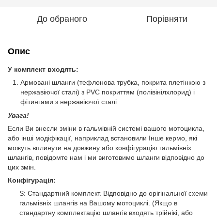
До обраного
Порівняти
Опис
У комплект входять:
Армовані шланги (тефлонова трубка, покрита плетінкою з
нержавіючої сталі) з PVC покриттям (полівінілхлорид) і
фітингами з нержавіючої сталі
Увага!
Если Ви внесли зміни в гальмівній системі вашого мотоцикла,
або інші модіфікації, наприклад встановили Інше кермо, які
можуть вплинути на довжину або конфігурацію гальмівніх
шлангів, повідомте нам і ми виготовимо шланги відповідно до
цих змін.
Конфігурація:
S: Стандартний комплект. Відповідно до орігінальної схеми
гальмівніх шлангів на Вашому мотоциклі. (Якщо в
стандартну комплектацію шлангів входять трійнікі, або