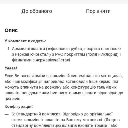
До обраного
Порівняти
Опис
У комплект входять:
Армовані шланги (тефлонова трубка, покрита плетінкою
з нержавіючої сталі) з PVC покриттям (полівінілхлорид) і
фітингами з нержавіючої сталі
Увага!
Если Ви внесли зміни в гальмівній системі вашого мотоцикла,
або інші модіфікації, наприклад встановили Інше кермо, які
можуть вплинути на довжину або конфігурацію гальмівніх
шлангів, повідомте нам і ми виготовимо шланги відповідно до
цих змін.
Конфігурація:
S: Стандартний комплект. Відповідно до орігінальної
схеми гальмівніх шлангів на Вашому мотоциклі. (Якщо в
стандартну комплектацію шлангів входять трійнікі, або