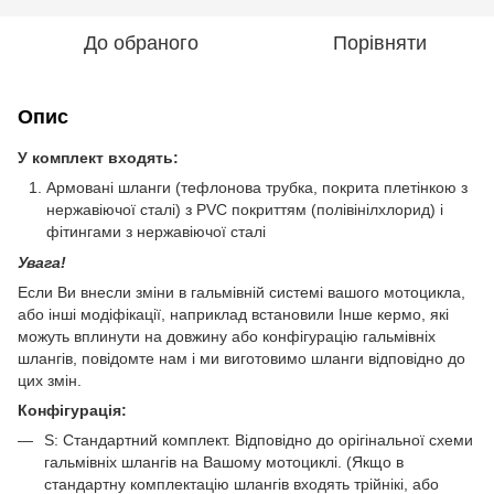
До обраного
Порівняти
Опис
У комплект входять:
Армовані шланги (тефлонова трубка, покрита плетінкою з
нержавіючої сталі) з PVC покриттям (полівінілхлорид) і
фітингами з нержавіючої сталі
Увага!
Если Ви внесли зміни в гальмівній системі вашого мотоцикла,
або інші модіфікації, наприклад встановили Інше кермо, які
можуть вплинути на довжину або конфігурацію гальмівніх
шлангів, повідомте нам і ми виготовимо шланги відповідно до
цих змін.
Конфігурація:
S: Стандартний комплект. Відповідно до орігінальної схеми
гальмівніх шлангів на Вашому мотоциклі. (Якщо в
стандартну комплектацію шлангів входять трійнікі, або