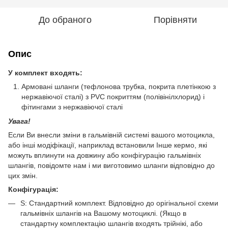
До обраного
Порівняти
Опис
У комплект входять:
Армовані шланги (тефлонова трубка, покрита плетінкою з
нержавіючої сталі) з PVC покриттям (полівінілхлорид) і
фітингами з нержавіючої сталі
Увага!
Если Ви внесли зміни в гальмівній системі вашого мотоцикла,
або інші модіфікації, наприклад встановили Інше кермо, які
можуть вплинути на довжину або конфігурацію гальмівніх
шлангів, повідомте нам і ми виготовимо шланги відповідно до
цих змін.
Конфігурація:
S: Стандартний комплект. Відповідно до орігінальної схеми
гальмівніх шлангів на Вашому мотоциклі. (Якщо в
стандартну комплектацію шлангів входять трійнікі, або