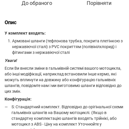
До обраного
Порівняти
Опис
У комплект входять:
Армовані шланги (тефлонова трубка, покрита плетінкою з
нержавіючої сталі) з PVC покриттям (полівінілхлорид) і
фітингами з нержавіючої сталі
Увага!
Если Ви внесли зміни в гальмівній системі вашого мотоцикла,
або інші модіфікації, наприклад встановили Інше кермо, які
можуть вплинути на довжину або конфігурацію гальмівніх
шлангів, повідомте нам і ми виготовимо шланги відповідно до
цих змін.
Конфігурація:
S: Стандартний комплект. Відповідно до орігінальної схеми
гальмівніх шлангів на Вашому мотоциклі. (Якщо в
стандартну комплектацію шлангів входять трійнікі, або
мотоцикл з ABS - Ціну на комплект Уточнюйте у