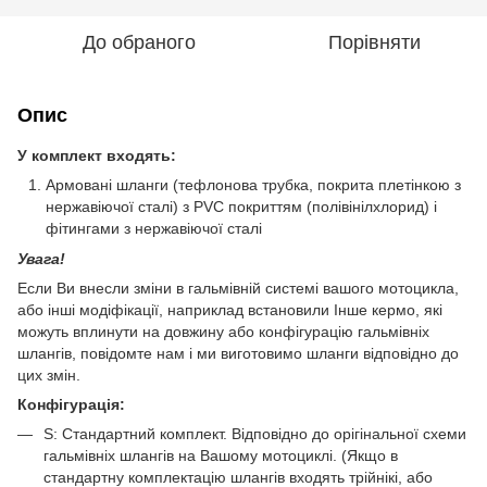
До обраного
Порівняти
Опис
У комплект входять:
Армовані шланги (тефлонова трубка, покрита плетінкою з
нержавіючої сталі) з PVC покриттям (полівінілхлорид) і
фітингами з нержавіючої сталі
Увага!
Если Ви внесли зміни в гальмівній системі вашого мотоцикла,
або інші модіфікації, наприклад встановили Інше кермо, які
можуть вплинути на довжину або конфігурацію гальмівніх
шлангів, повідомте нам і ми виготовимо шланги відповідно до
цих змін.
Конфігурація:
S: Стандартний комплект. Відповідно до орігінальної схеми
гальмівніх шлангів на Вашому мотоциклі. (Якщо в
стандартну комплектацію шлангів входять трійнікі, або