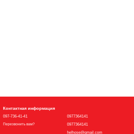
Контактная информация
097-736-41-41
0977364141
0977364141
Перезвонить вам?
helhose@gmail.com