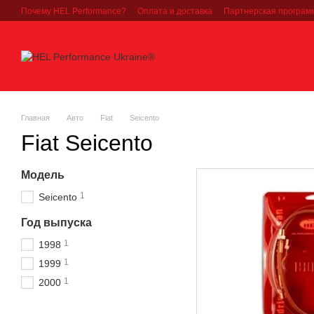
Перейти к основному контенту
Почему HEL Performance?
Оплата и доставка
Партнерская програм
Главная
Авто
Fiat
Seicento
Fiat Seicento
Модель
1
Seicento
Год выпуска
1
1998
1
1999
1
2000