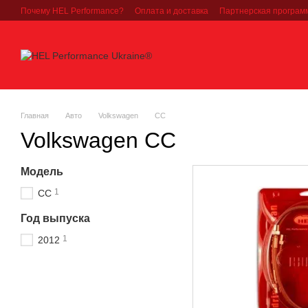
Перейти к основному контенту
Почему HEL Performance?
Оплата и доставка
Партнерская програм
Главная
Авто
Volkswagen
CC
Volkswagen CC
Модель
1
CC
Год выпуска
1
2012