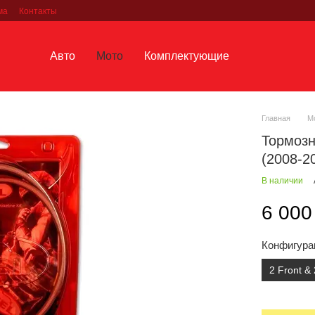
ма
Контакты
Авто
Мото
Комплектующие
Главная
М
Тормоз
(2008-20
В наличии
6 000
Конфигура
2 Front &