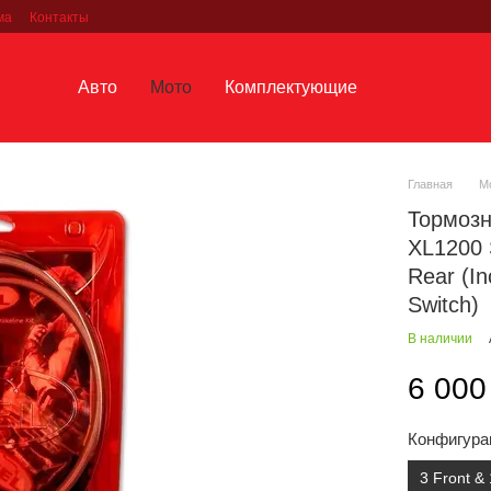
ма
Контакты
Авто
Мото
Комплектующие
Главная
М
Тормозн
XL1200 S
Rear (In
Switch)
В наличии
6 000
Конфигура
3 Front & 