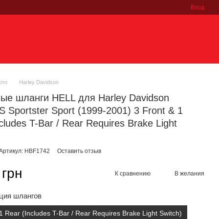
Вход
ото
Harley Davidson
ые шланги HELL для Harley Davidson
 Sportster Sport (1999-2001) 3 Front & 1
cludes T-Bar / Rear Requires Brake Light
Артикул: HBF1742
Оставить отзыв
 грн
К сравнению
В желания
ция шлангов
1 Rear (Includes T-Bar / Rear Requires Brake Light Switch)