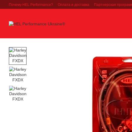
Перейти к основному контенту
Почему HEL Performance?
Оплата и доставка
Партнерская програм