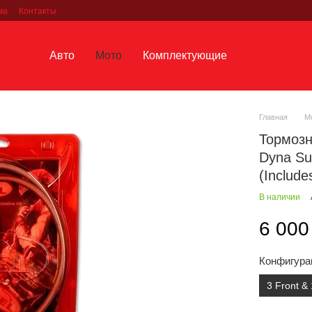
ма
Контакты
Авто
Мото
Комплектующие
Главная
М
Тормозн
Dyna Sup
(Include
В наличии
6 000
Конфигура
3 Front & 