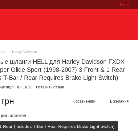
Вход
ото
Harley Davidson
ые шланги HELL для Harley Davidson FXDX
er Glide Sport (1998-2007) 3 Front & 1 Rear
s T-Bar / Rear Requires Brake Light Switch)
Артикул: HBF1619
Оставить отзыв
 грн
К сравнению
В желания
ция шлангов
1 Rear (Includes T-Bar / Rear Requires Brake Light Switch)