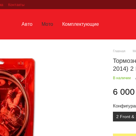
ма
Контакты
Авто
Мото
Комплектующие
Главная
М
Тормоз
2014) 2 
В наличии
6 000
Конфигура
2 Front &