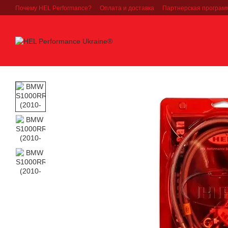
Перейти к основному контенту
Почему HEL Performance?
Оплата и доставка
Партнерская програм