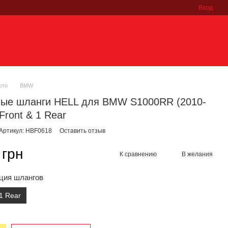
Вход
ото
BMW
ные шланги HELL для BMW S1000RR (2010-
Front & 1 Rear
Артикул: HBF0618
Оставить отзыв
 грн
К сравнению
В желания
ция шлангов
 1 Rear